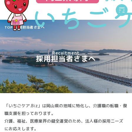
TOP
TOP
採用担当者さまへ
いちごケア.Bizとは
Recuitment
公開求人を探す
採用担当者さまへ
プレミア求人について
コラム一覧
「いちごケア.Biz」は岡山県の地域に特化し、介護職の転職・復
採用担当者様へ
職支援を担っております。
介護、福祉、医療業界の健全運営のため、法人様の採用ニーズ
にお応えします。
岡山県専任！