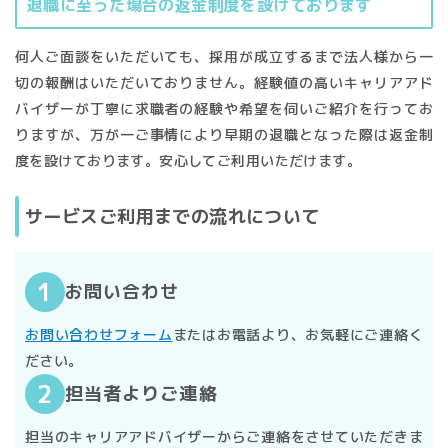
退職に至った場合の返金制度を設けております
何人ご面談をいただいても、採用が成立するまで法人様から一
切の報酬はいただいておりません。経験値の高いキャリアアド
本規約は、株式会社IGIe（以下「当社」という。）が企画
株式会社ＩＧＩｅ（以下「当社」といいます）が提供す
バイザーが丁寧に求職者の経験や希望を伺いご紹介を行ってお
会社名
運営する人材紹介サイト「いちごケア.Biz」（以下、｢本
る、職業紹介サービス「いちごケア.Biz」（以下「本サー
りますが、万が一ご事情により早期の退職となった際は返金制
株式会社IGIe（イチゴイチエ）
ウェブサイト｣という。）を通じて提供される一切のサー
ビス」といいます）をご利用になる方（以下「利用者」と
度を設けております。安心してご利用いただけます。
ビスに適用されるものとします。
いいます）のプライバシーを尊重し、個人情報保護方針を
所在地
サービスの利用
定め、全従業員に個人情報保護の重要性の認識と取組みを
サービスご利⽤までの流れについて
〒730-0051
徹底させることにより、利用者の個人情報を適正に取り扱
・利用者は、本規則に則って本サービスを利用するものと
広島県広島市中区大手町2丁目8−1 大手町スクエア ビル8階
います。
します。
1.
個人情報の取得と利用
お問い合わせ
※利用者：本サービスを利用する者とします。
連絡先
・利用者が、本サービスまたは当社が提供するサービスを
当社、利用目的を明確にした上で個人情報を取得し、目的
お問い合わせフォーム
またはお電話より、お気軽にご連絡く
info@ichigocare-biz.com
利用する際には、本規約の内容すべてに同意したものとみ
の範囲内に限り、個人情報を利用いたします。事前の同意
ださい。
なします。
を得ず、利用目的の範囲を超えて個人情報を利用すること
担当者よりご連絡
許可
・当社および当社のサービス利用企業は本サービスを提供
はありません。また社内の管理体制を整備し、適正に管理
〔厚生労働大臣許可〕
する際に、利用者に対しEメール、SMS、ダイレクトメー
いたします。
担当のキャリアアドバイザーからご連絡をさせていただきま