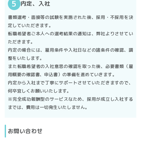
内定、⼊社
・利用者は、本サービスを利用するにあたり自ら入力・伝
当社は、個人情報保護に関する管理の体制と仕組みについ
達した登録情報について、その内容について一切の責任を
書類選考・面接等の試験を実施された後、採用・不採用を決
て継続的改善を実施いたします。
負うものとします。
■個人情報の取り扱いについて
定していただきます。
個人情報の定義について
・登録情報は、本サービスを利用するために必要な範囲内
転職希望者ご本人への選考結果の通知は、弊社よりさせてい
で、利用者の求めに応じ、変更、追加、削除できるものと
個人情報とは、個人に関する情報であって、当該情報に含
ただきます。
し、常に利用者が責任をもって利用目的に従い、正しい情
まれる氏名、住所、電話番号、メールアドレス、勤務先、
内定の場合には、雇用条件や入社日などの諸条件の確認、調
報を保つものとします。
生年月日その他の記述等により利用者個人を識別できるも
整をいたします。
・利用者が本規約に違反し、当社に対して損害を与えた場
のをいいます。また、その情報のみでは識別できない場合
また転職希望者の入社意思の確認を取った後、必要書類（雇
合、利用者が当社に対し、賠償義務を負うものとします。
であっても、他の情報と容易に照合することができ、それ
用概要の確認書、申込書）の準備を進めていきます。
・利用者は、本サービスの利用にあたり第三者等と紛争が
により個人を識別できる情報も個人情報に含まれます。
内定から入社まで丁寧にサポートさせていただきますので、
生じた場合、自己責任で処理解決することとします。
個人情報の管理について
何卒宜しくお願いいたします。
・当社は、本サービスの品質向上のため、電話内容等を録
※完全成功報酬型のサービスなため、採用が成立し入社する
当社は、当社が提供する本サービスをご利用になる利用者
音する場合があり、これに利用者はあらかじめ承諾するも
までは、費用は一切発生いたしません。
の個人情報の管理に細心の注意を払い取り扱うものとしま
のとします。
す。個人情報の保護に関する社内規定を整備し、技術面お
禁止事項
よび組織面において必要な安全対策を継続的に講じるよう
お問い合わせ
・一人一アカウントの利用違反
努めております。また、役職者等に対しては個人情報保護
・虚偽情報の登録または提供