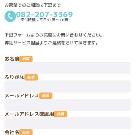
のための研修・教育を定期的に実施するよう努めてまいり
お電話でのご相談は下記まで
・当社、他の利用者又は第三者の著作権等知的財産権を侵
ます。
082-207-3369
害する行為
個人情報の取得と利用目的について
・当社、他の利用者又は第三者の財産権、プライバシーに
個人情報の取得と利用の目的および活用範囲は以下の通り
関する権利、その他の権利又は利益を侵害する行為
下記フォームよりお気軽にお問い合わせください。
です。当社は、事前の同意を得ず、利用目的の範囲を超え
・民族・人社・性別その他特定の集団に対する差別行為、
弊社サービス担当よりご連絡をさせて頂きます。
て個人情報を利用することはありません。個人情報の利用
それにつながる行為
停止については、利用者の申し出に基づき適切に対処しま
・営利目的での本サービス利用
お名前
必須
す。
・本サービスで得られた情報を、利用目的の範囲を超えた
第三者への譲渡した場合、または営利目的とした情報提供
1.
利用者に対する利用規約に同意いただいたサービスの提
ふりがな
必須
・コンピューター・ウィルスその他の有害なコンピュータ
供
ー・プログラムを含む情報を送信する行為
2.
利用者の承諾に基づき、当社提携企業（広告配信業者を
・本サービス運営の妨害となる一切の行為
通じた広告配信を含む。以下同じ）への個人情報開示
メールアドレス
必須
・本サービスを利用する他の利用者又は第三者を誹謗中傷
3.
当社サービスの改善・新規開発
する行為
4.
当社からのお知らせ、ニュース、アンケートのご協力に
メールアドレス確認用
必須
・法令、公序良俗に反する行為
おけるメールマガジン、DM等での送付
・その他当社が不適切と判断する行為
5.
モニター等への応募、プレゼント発送、記事作成等にお
免責事項
会社名
ける取材対象者の募集
必須