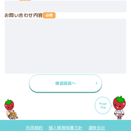
6.
本サービスに関するご意見、利用者からのお問い合わせ
・当社は、企業情報等の第三者への情報、広告その他第三
に対しての対応
お問い合わせ内容
必須
者によって提供される情報、利用者等が本サービスに登録
7.
統計情報または匿名加工情報への加工、及びその利用ま
し掲載する情報、
たは提供
本サービスを通じて利用者に提供する情報等に関しては、
8.
その他上記業務に関連・付随する業務
内容の正確性、有用性等について保証しません。
個人情報を提供しなかった場合に生じる結果につい
・利用者の本サービスへの登録及び本サービス利用から発
て
生する損害について、一切の責任を負わないものとしま
当社が提供を求める全ての項目にお答えいただく必要はご
す。
ざいませんが、それぞれ必要となる項目を入力いただけな
・当社は、当社による本サービスの提供の中断、停止、利
い場合には、各種サービスを受けられないことがありま
用不能または変更、利用者情報の削除または消失､登録の
す。
抹消、本サービスの利用によるデータの消失または機器の
個人情報の第三者への開示について
故障もしくは損傷、その他本サービスに関連して利用者が
被った損害につき、一切責任を負わないものとします。
当社は、利用者の個人情報について利用目的を定める場合
・本ウェブサイトから他のウェブサイトへのリンク又は他
や利用者にご承諾いただいた場合を除き、原則第三者に開
のウェブサイトから本ウェブサイトへのリンクが提供され
示することはしません。ただし、以下の場合には関係する
ている場合でも、
法令に反しない範囲で、利用者の同意なく個人情報を開示
利用規約
個人情報保護方針
運営会社
当社は、本ウェブサイト以外のウェブサイト及びそこから