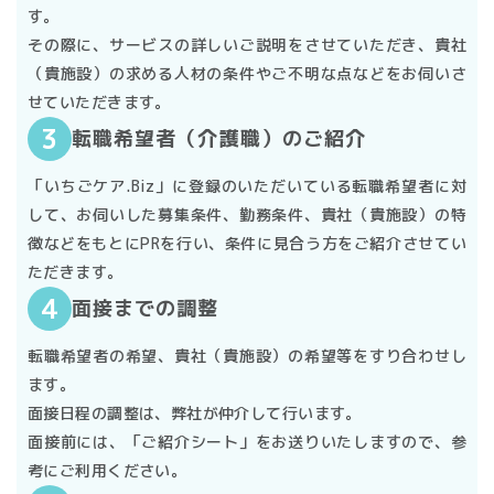
有料職業紹介事業 ３４－ユ－３００５８４
2.
個人情報の管理と保護
ル、郵便、電話等によって連絡をすることができます。
す。
個人情報の取扱い
その際に、サービスの詳しいご説明をさせていただき、貴社
個人情報の管理は厳重に行うこととし、利用者にご承諾い
（貴施設）の求める人材の条件やご不明な点などをお伺いさ
本サービスにおける個人情報の取り扱いについては、「個
ただいた場合を除き、第三者に対しデータを開示・提供す
せていただきます。
人情報保護方針」をご確認ください。利用者は、本サービ
ることは原則いたしません。また個人情報の漏洩、紛失、
転職希望者（介護職）のご紹介
スを利用する場合には、当該個人情報保護方針を承認した
破壊、改竄を防ぐため、安全管理措置を規定し継続的に実
ものとみなします。
施いたします。また予防のための手順を設け、万が一問題
「いちごケア.Biz」に登録のいただいている転職希望者に対
アカウントの管理
が発生した場合については速やかに再発防止のための是正
して、お伺いした募集条件、勤務条件、貴社（貴施設）の特
を行います。
・本サービス利用の際に発行されるパスワードやアカウン
徴などをもとにPRを行い、条件に見合う方をご紹介させてい
3.
法令・規範の遵守
トは、自己責任において保管し、本人のみ利用可能としま
ただきます。
す。
当社は、保有する個人情報の取扱いに関して適用される法
面接までの調整
・アカウントの管理不十分、間違った利用、本人以外の利
令、国が定める指針及びその他の規範を遵守いたします。
4.
お問い合わせへの対応
用による損害責任は、利用者が負うものとし、当社は一切
転職希望者の希望、貴社（貴施設）の希望等をすり合わせし
の責任を負いません。
ます。
当社は、利用者の個人情報に関するお問い合わせにつきま
利用者の責任等
面接日程の調整は、弊社が仲介して行います。
しては、受付、対応の体制を整え、手順を作成し、迅速に
面接前には、「ご紹介シート」をお送りいたしますので、参
・利用者自らの意思によって本サービスを利用するものと
対応いたします。
考にご利用ください。
5.
個人情報保護管理体制および仕組みの継続的改善
します。